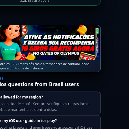
3.2k Brasil players
troles BRL, limites básicos e alternadores de confiabilidade
pre a um toque de distância.
ES
 ios questions from Brasil users
s allowed for my region?
 cada cidade e país. Sempre verifique as regras locais
bet e mantenha-se dentro delas.
 my iOS user guide in ios play?
 cooling breaks and even freeze your account if iOS user