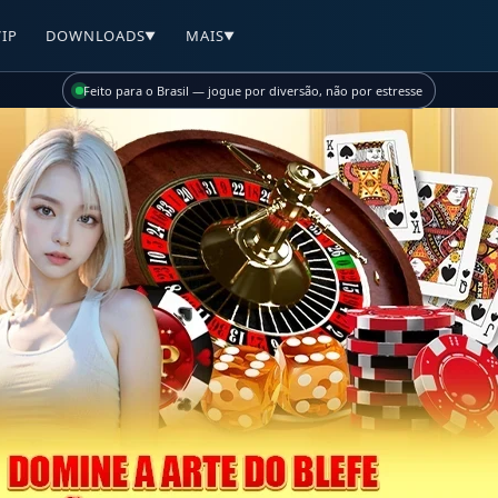
VIP
DOWNLOADS
MAIS
Feito para o Brasil — jogue por diversão, não por estresse