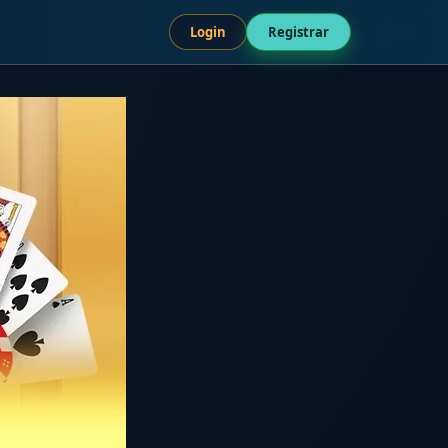
Login
Registrar