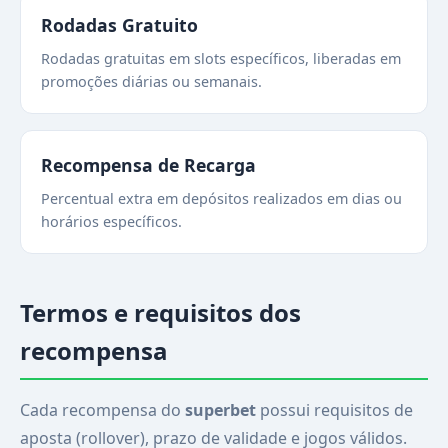
Rodadas Gratuito
Rodadas gratuitas em slots específicos, liberadas em
promoções diárias ou semanais.
Recompensa de Recarga
Percentual extra em depósitos realizados em dias ou
horários específicos.
Termos e requisitos dos
recompensa
Cada recompensa do
superbet
possui requisitos de
aposta (rollover), prazo de validade e jogos válidos.