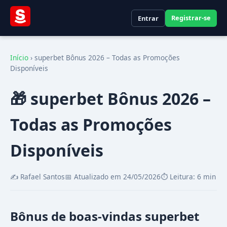
Registrar-se
Entrar
Início
›
superbet Bônus 2026 – Todas as Promoções
Disponíveis
🎁 superbet Bônus 2026 –
Todas as Promoções
Disponíveis
✍️ Rafael Santos
📅 Atualizado em 24/05/2026
⏱️ Leitura: 6 min
Bônus de boas-vindas superbet