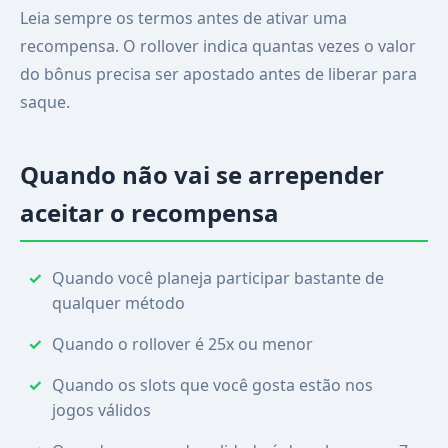
Leia sempre os termos antes de ativar uma
recompensa. O rollover indica quantas vezes o valor
do bônus precisa ser apostado antes de liberar para
saque.
Quando não vai se arrepender
aceitar o recompensa
Quando você planeja participar bastante de
qualquer método
Quando o rollover é 25x ou menor
Quando os slots que você gosta estão nos
jogos válidos