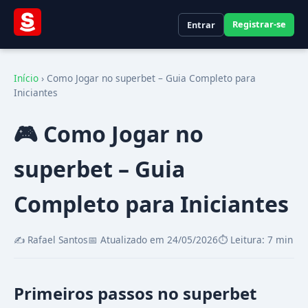
Registrar-se
Entrar
Início
›
Como Jogar no superbet – Guia Completo para
Iniciantes
🎮 Como Jogar no
superbet – Guia
Completo para Iniciantes
✍️ Rafael Santos
📅 Atualizado em 24/05/2026
⏱️ Leitura: 7 min
Primeiros passos no superbet