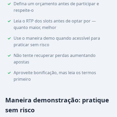
Defina um orçamento antes de participar e
respeite-o
Leia o RTP dos slots antes de optar por —
quanto maior, melhor
Use o maneira demo quando acessível para
praticar sem risco
Não tente recuperar perdas aumentando
apostas
Aproveite bonificação, mas leia os termos
primeiro
Maneira demonstração: pratique
sem risco