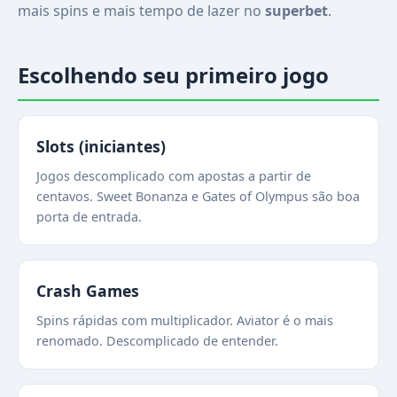
mais spins e mais tempo de lazer no
superbet
.
Escolhendo seu primeiro jogo
Slots (iniciantes)
Jogos descomplicado com apostas a partir de
centavos. Sweet Bonanza e Gates of Olympus são boa
porta de entrada.
Crash Games
Spins rápidas com multiplicador. Aviator é o mais
renomado. Descomplicado de entender.