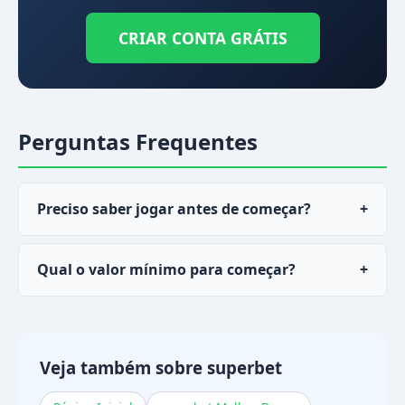
CRIAR CONTA GRÁTIS
Perguntas Frequentes
Preciso saber jogar antes de começar?
+
Não. A maioria dos jogos tem regras
Qual o valor mínimo para começar?
+
descomplicado. Slots e crash games são
sobretudo fáceis para iniciantes.
O depósito mínimo via PIX é de R$ 1, permitindo
começar com pouco.
Veja também sobre superbet