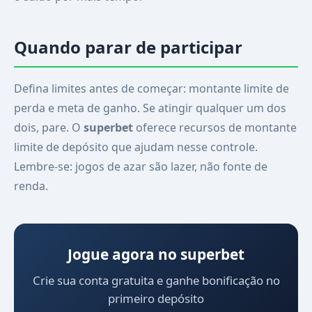
Quando parar de participar
Defina limites antes de começar: montante limite de
perda e meta de ganho. Se atingir qualquer um dos
dois, pare. O
superbet
oferece recursos de montante
limite de depósito que ajudam nesse controle.
Lembre-se: jogos de azar são lazer, não fonte de
renda.
Jogue agora no superbet
Crie sua conta gratuita e ganhe bonificação no
primeiro depósito