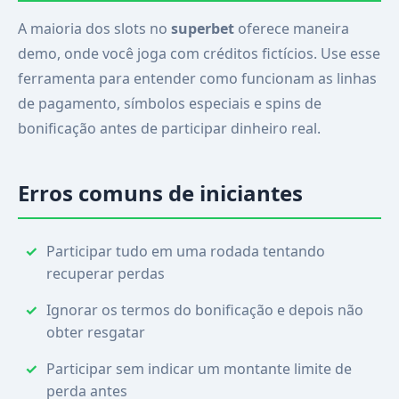
A maioria dos slots no
superbet
oferece maneira
demo, onde você joga com créditos fictícios. Use esse
ferramenta para entender como funcionam as linhas
de pagamento, símbolos especiais e spins de
bonificação antes de participar dinheiro real.
Erros comuns de iniciantes
Participar tudo em uma rodada tentando
recuperar perdas
Ignorar os termos do bonificação e depois não
obter resgatar
Participar sem indicar um montante limite de
perda antes